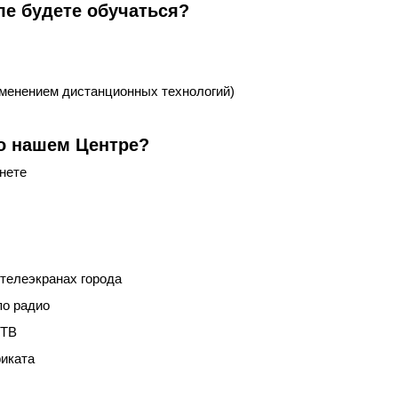
ле будете обучаться?
именением дистанционных технологий)
 о нашем Центре?
нете
 телеэкранах города
о радио
 ТВ
фиката