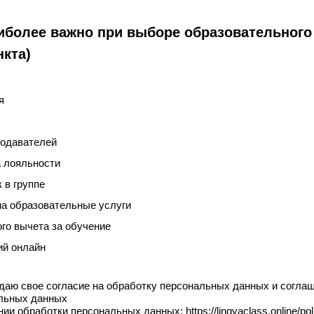
иболее важно при выборе образовательного
нкта)
я
подавателей
а лояльности
 в группе
на образовательные услуги
го вычета за обучение
ий онлайн
 даю свое согласие на обработку персональных данных и согла
льных данных
и обработки персональных данных: https://lingvaclass.online/pol