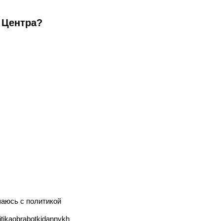
 Центра?
шаюсь с политикой
itikaobrabotkidannykh