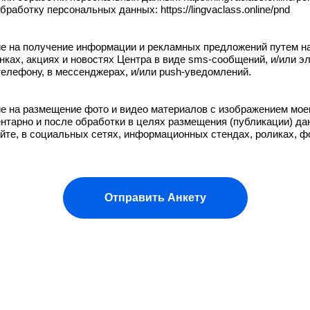
бработку персональных данных: https://lingvaclass.online/pnd
ие на получение информации и рекламных предложений путем н
ках, акциях и новостях Центра в виде sms-сообщений, и/или эл
телефону, в мессенджерах, и/или push-уведомлений.
ие на размещение фото и видео материалов с изображением моег
ентарно и после обработки в целях размещения (публикации) д
йте, в социальных сетях, информационных стендах, роликах, ф
Отправить Анкету