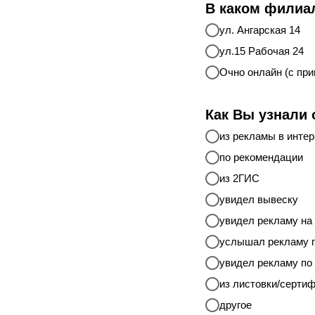
В каком филиа
ул. Ангарская 14
ул.15 Рабочая 24
Очно онлайн (с пр
Как Вы узнали
из рекламы в интер
по рекомендации
из 2ГИС
увидел вывеску
увидел рекламу на
услышал рекламу п
увидел рекламу по
из листовки/серти
другое