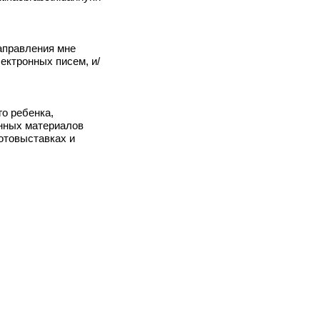
аправления мне
ектронных писем, и/
о ребенка,
анных материалов
отовыставках и