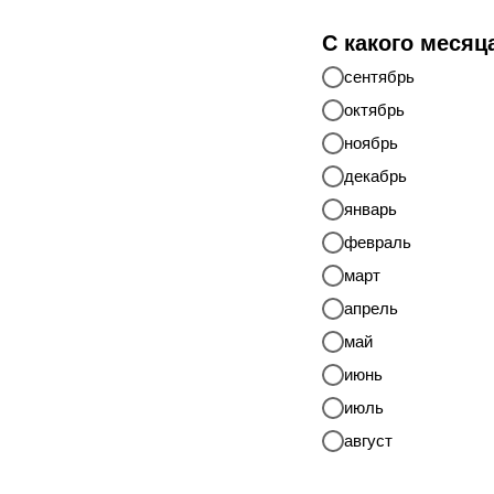
С какого месяц
сентябрь
октябрь
ноябрь
декабрь
январь
февраль
март
апрель
май
июнь
июль
август